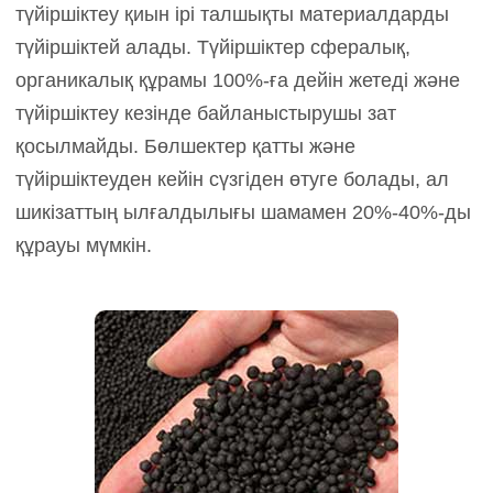
түйіршіктеу қиын ірі талшықты материалдарды
түйіршіктей алады. Түйіршіктер сфералық,
органикалық құрамы 100%-ға дейін жетеді және
түйіршіктеу кезінде байланыстырушы зат
қосылмайды. Бөлшектер қатты және
түйіршіктеуден кейін сүзгіден өтуге болады, ал
шикізаттың ылғалдылығы шамамен 20%-40%-ды
құрауы мүмкін.