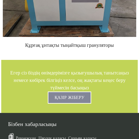
Құрғақ ұнтақты тыңайтқыш грануляторы
Егер сіз біздің өнімдерімізге қызығушылық танытсаңыз
немесе көбірек білгіңіз келсе, оң жақтағы кеңес беру
түймесін басыңыз
ҚАЗІР ЖІБЕРУ
Бізбен хабарласыңы
Реньчжуан, Цяолоу қаласы, Синьян қаласы