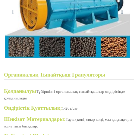
Органикалық Тыңайтқыш Грануляторы
Қолданылуы
Түйіршікті органикалық тыңайтқыштар өндірісінде
қолданылады
Өндірістік Қуаттылық:
1-20т/сағ
Шикізат Материалдары:
Тауық көңі, сиыр көңі, мал қалдықтары
және тағы басқалар.