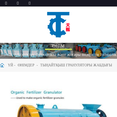
ӨНІМ
Толық түйіршіктеу функциясы және жоғары өндірістік тиімділік
ҮЙ
ӨНІМДЕР
ТЫҢАЙТҚЫШ ГРАНУЛЯТОРЫ ЖАБДЫҒЫ