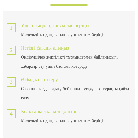
Үлгіні таңдап, тапсырыс беріңіз
1
Модельді таңдап, сатып алу ниетін жіберіңіз
Негізгі бағаны алыңыз
2
Өндірушілер жергілікті тұрғындармен байланысып,
хабардар ету үшін бастама көтереді
Өсімдікті тексеру
3
Сарапшыларды оқыту бойынша нұсқаулық, тұрақты қайта
келу
Келісімшартқа қол қойыңыз
4
Модельді таңдап, сатып алу ниетін жіберіңіз