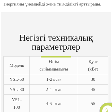
энергияны үнемдейді және тиімділікті арттырады.
Негізгі техникалық
параметрлер
Өнім
Қуат
Модель
сыйымдылығы
(кВт)
YSL-60
1-2т/сағ
30
YSL-80
2-4 т/сағ
45
YSL-
4-6 т/сағ
55
100