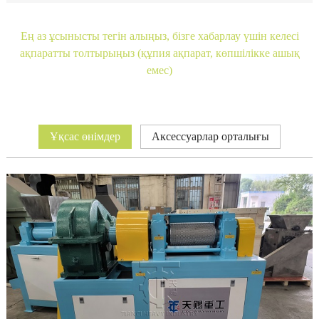
Ең аз ұсынысты тегін алыңыз, бізге хабарлау үшін келесі
ақпаратты толтырыңыз (құпия ақпарат, көпшілікке ашық
емес)
Ұқсас өнімдер
Аксессуарлар орталығы