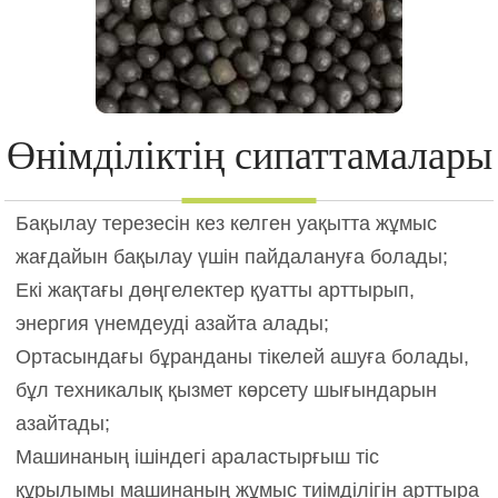
Өнімділіктің сипаттамалары
Бақылау терезесін кез келген уақытта жұмыс
жағдайын бақылау үшін пайдалануға болады;
Екі жақтағы дөңгелектер қуатты арттырып,
энергия үнемдеуді азайта алады;
Ортасындағы бұранданы тікелей ашуға болады,
бұл техникалық қызмет көрсету шығындарын
азайтады;
Машинаның ішіндегі араластырғыш тіс
құрылымы машинаның жұмыс тиімділігін арттыра