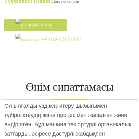
Түйіршікті Пішіні:
Дөңгелек пішін
Баға алу
+8618937171932
Өнім сипаттамасы
Ол ылғалды үздіксіз итеру шыбығымен
түйіршіктеудің жаңа процесімен жасалған және
өндірілген. Бұл машина тек әртүрлі органикалық
заттарды, әсіресе дәстүрлі жабдықпен