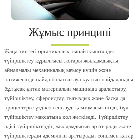
Жұмыс принципі
Жаңа типтегі органикалық тыңайтқыштарды
түйіршіктеу құрылғысы жоғары жылдамдықты
айналмалы механикалық ығысу күшін және
нәтижесінде пайда болатын ауа қуатын пайдаланады,
бұл ұсақ ұнтақ материалын машинада араластыру,
түйіршіктеу, сфероидтау, тығыздық және басқа да
процестерге үздіксіз енгізуді қамтамасыз етеді, бұл
түйіршіктеу мақсатына қол жеткізеді. Түйіршіктеу
әдісі түйіршіктердің жылдамдығын арттырады және
түйіршіктердің әдемілігін арттырады, сонымен қатар