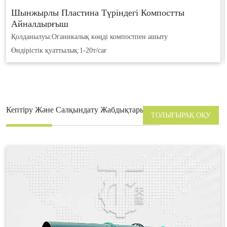
Шынжырлы Пластина Түріндегі Компостты
Айналдырғыш
Қолданылуы:
Оганикалық көңді компостпен ашыту
Өндірістік қуаттылық:
1-20т/сағ
Кептіру Және Салқындату Жабдықтары
ТОЛЫҒЫРАҚ ОҚУ