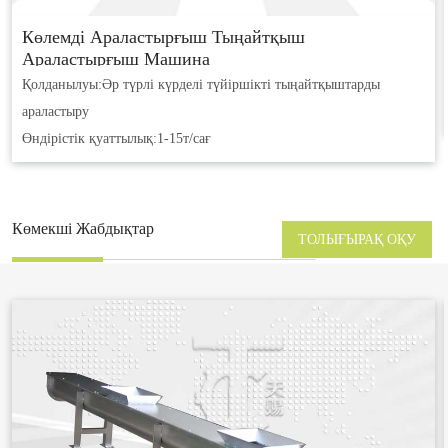
Көлемді Араластырғыш Тыңайтқыш
Араластырғыш Машина
Қолданылуы:
Әр түрлі күрделі түйіршікті тыңайтқыштарды
араластыру
Өндірістік қуаттылық:
1-15т/сағ
Көмекші Жабдықтар
ТОЛЫҒЫРАҚ ОҚУ