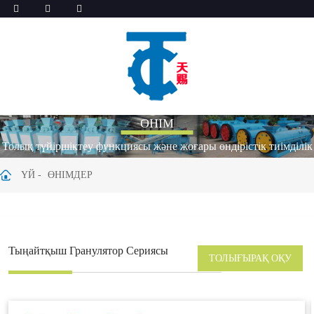
ӨНІМ
Толық түйіршіктеу функциясы және жоғары өндірістік тиімділік
ҮЙ
ӨНІМДЕР
Тыңайтқыш Гранулятор Сериясы
ТОЛЫҒЫРАҚ ОҚУ