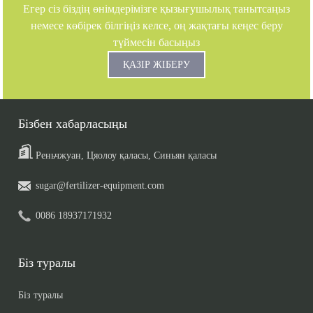
Егер сіз біздің өнімдерімізге қызығушылық танытсаңыз
немесе көбірек білгіңіз келсе, оң жақтағы кеңес беру
түймесін басыңыз
ҚАЗІР ЖІБЕРУ
Бізбен хабарласыңы
Реньчжуан, Цяолоу қаласы, Синьян қаласы
sugar@fertilizer-equipment.com
0086 18937171932
Біз туралы
Біз туралы