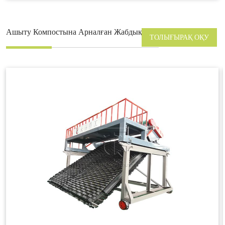
Ашыту Компостына Арналған Жабдық
ТОЛЫҒЫРАҚ ОҚУ