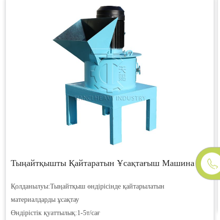
Тыңайтқышты Қайтаратын Ұсақтағыш Машина
Қолданылуы:
Тыңайтқыш өндірісінде қайтарылатын
материалдарды ұсақтау
Өндірістік қуаттылық:
1-5т/сағ