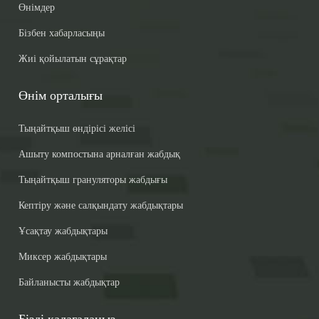
Өнімдер
Бізбен хабарласыңы
Жиі қойылатын сұрақтар
Өнім орталығы
Тыңайтқыш өндірісі желісі
Ашыту компостына арналған жабдық
Тыңайтқыш грануляторы жабдығы
Кептіру және салқындату жабдықтары
Ұсақтау жабдықтары
Миксер жабдықтары
Байланысты жабдықтар