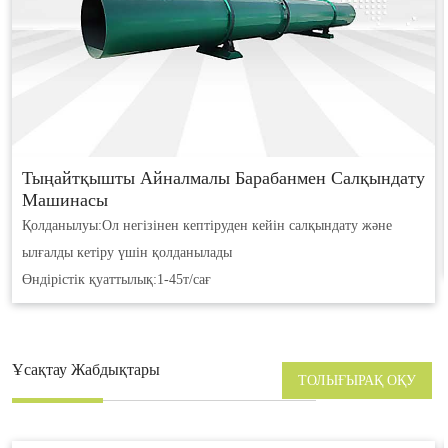
Тыңайтқышты Айналмалы Барабанмен Салқындату
Машинасы
Қолданылуы:
Ол негізінен кептіруден кейін салқындату және
ылғалды кетіру үшін қолданылады
Өндірістік қуаттылық:
1-45т/сағ
Ұсақтау Жабдықтары
ТОЛЫҒЫРАҚ ОҚУ