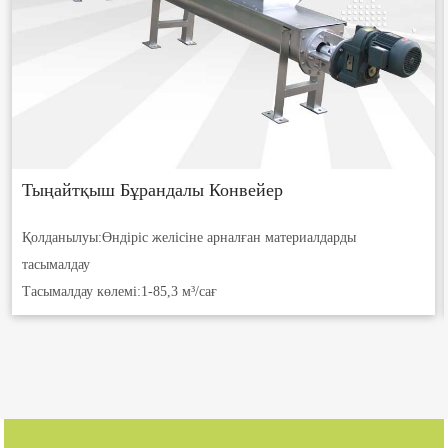
Тыңайтқыш Бұрандалы Конвейер
Қолданылуы:
Өндіріс желісіне арналған материалдарды
тасымалдау
Тасымалдау көлемі:
1-85,3 м³/сағ